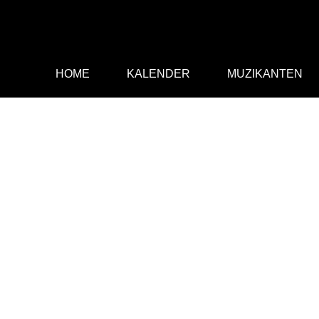
Ga
naar
de
inhoud
HOME
KALENDER
MUZIKANTEN