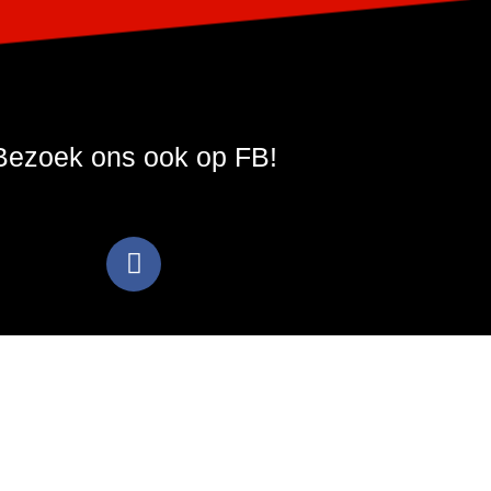
Bezoek ons ook op FB!
F
a
c
e
b
o
o
k