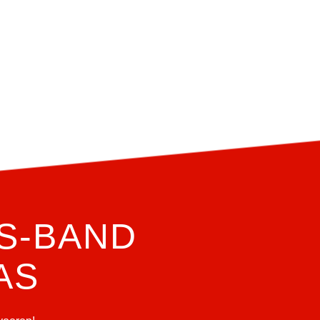
S-BAND
AS