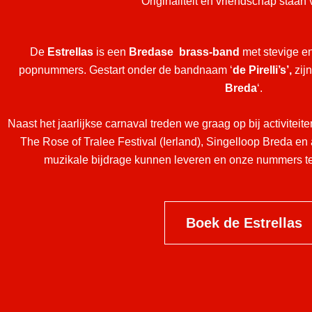
Originaliteit en vriendschap staan 
De
Estrellas
is een
Bredase brass-band
met stevige e
popnummers. Gestart onder de bandnaam ‘
de Pirelli’s’,
zij
Breda
‘.
Naast het jaarlijkse carnaval treden we graag op bij activiteite
The Rose of Tralee Festival (Ierland), Singelloop Breda en
muzikale bijdrage kunnen leveren en onze nummers t
Boek de Estrellas