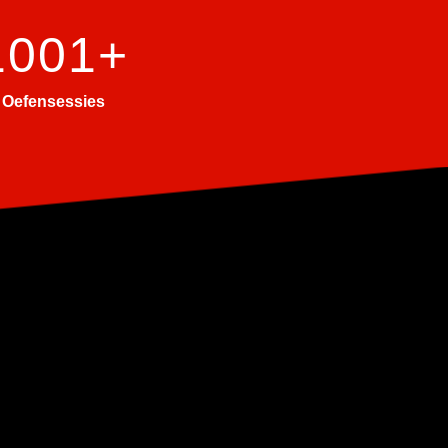
1001+
Oefensessies